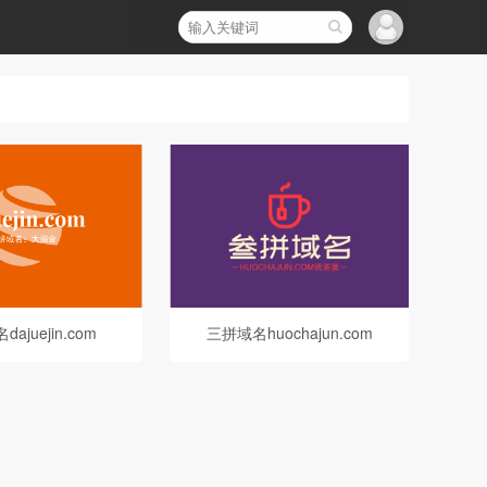
ajuejin.com
三拼域名huochajun.com