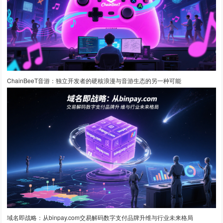
ChainBeeT音游：独立开发者的硬核浪漫与音游生态的另一种可能
域名即战略：从binpay.com交易解码数字支付品牌升维与行业未来格局