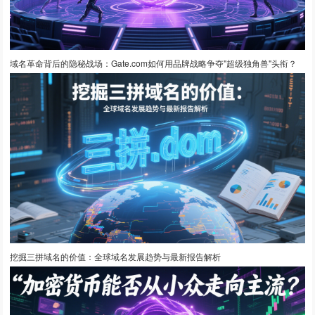
域名革命背后的隐秘战场：Gate.com如何用品牌战略争夺"超级独角兽"头衔？
挖掘三拼域名的价值：全球域名发展趋势与最新报告解析