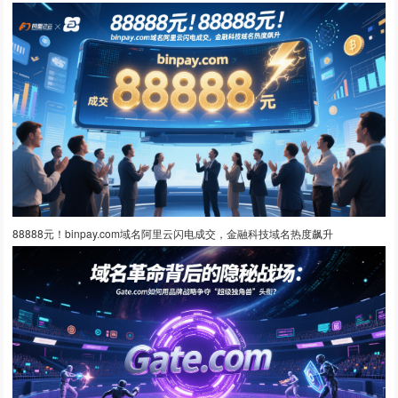
88888元！binpay.com域名阿里云闪电成交，金融科技域名热度飙升