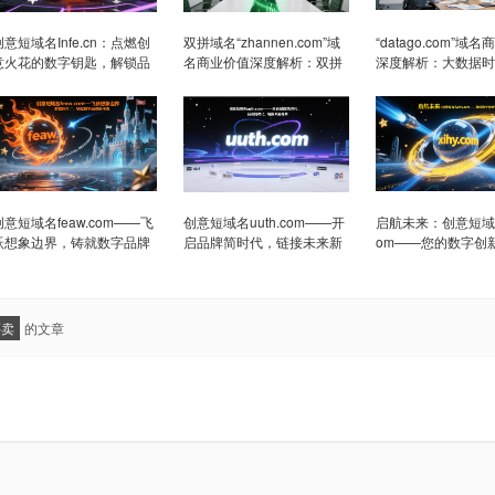
创意短域名Infe.cn：点燃创
双拼域名“zhannen.com”域
“datago.com”域
意火花的数字钥匙，解锁品
名商业价值深度解析：双拼
深度解析：大数据时
牌无限可能
域名在展能领域的投资潜力
资新宠
创意短域名feaw.com——飞
创意短域名uuth.com——开
启航未来：创意短域名x
跃想象边界，铸就数字品牌
启品牌简时代，链接未来新
om——您的数字创
新传奇
视界
买卖
的文章