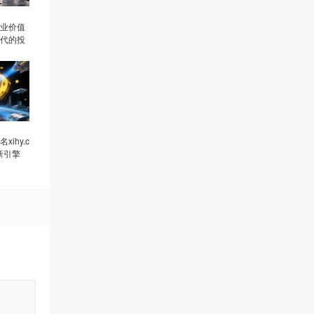
名商业价值
代的投
ihy.c
新引擎