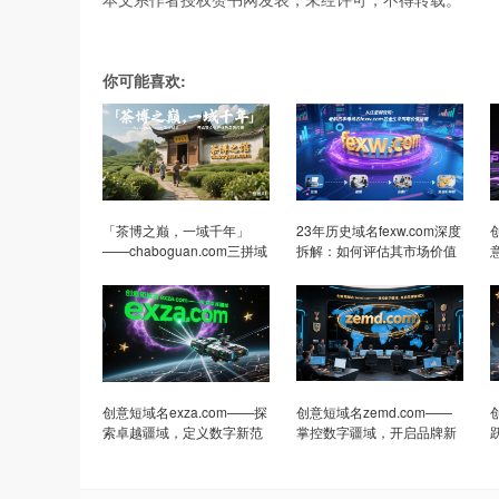
你可能喜欢:
「茶博之巅，一域千年」
23年历史域名fexw.com深度
——chaboguan.com三拼域
拆解：如何评估其市场价值
名，开启茶文化产业的品牌
与安全交易？
传奇
创意短域名exza.com——探
创意短域名zemd.com——
索卓越疆域，定义数字新范
掌控数字疆域，开启品牌新
式
纪元