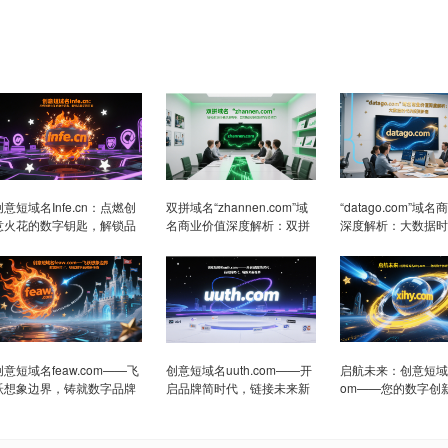
创意短域名Infe.cn：点燃创
双拼域名“zhannen.com”域
“datago.com”域
意火花的数字钥匙，解锁品
名商业价值深度解析：双拼
深度解析：大数据时
牌无限可能
域名在展能领域的投资潜力
资新宠
创意短域名feaw.com——飞
创意短域名uuth.com——开
启航未来：创意短域名x
跃想象边界，铸就数字品牌
启品牌简时代，链接未来新
om——您的数字创
新传奇
视界