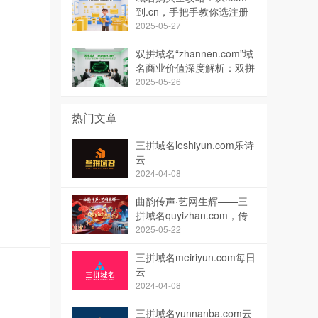
到.cn，手把手教你选注册
商、避坑省钱！
2025-05-27
双拼域名“zhannen.com”域
名商业价值深度解析：双拼
域名在展能领域的投资潜力
2025-05-26
热门文章
三拼域名leshiyun.com乐诗
云
2024-04-08
曲韵传声·艺网生辉——三
拼域名quyizhan.com，传
统文化与数字时代的完美共
2025-05-22
鸣
三拼域名meiriyun.com每日
云
2024-04-08
三拼域名yunnanba.com云