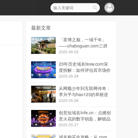
最新文章
「茶博之巅，一域千年」
——chaboguan.com三拼
域名，开启茶文化产业的品
2025-06-02
牌传奇
23年历史域名fexw.com深
度拆解：如何评估其市场价
值与安全交易？
2025-05-28
从网瘾少年到互联网传奇：
李兴平与hao123的草根逆
袭史诗
2025-05-28
创意短域名Infe.cn：点燃创
意火花的数字钥匙，解锁品
牌无限可能
2025-05-27
域名购买全攻略：从.com