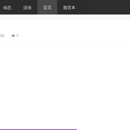
动态
活动
宝贝
留言本
m
浏览
0