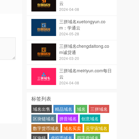
云
2024-04-08
三拼域名xuetongyun.co
m：学通云
2024-05-28
三拼域名chengdaitong.co
m诚贷通
2024-03-20
三拼域名meiriyun.com每日
云
2024-04-08
标签列表
域名出售
精品域名
域名
三拼域名
区块链域名
拼音域名
创意域名
数字货币域名
域名买卖
元宇宙域名
区块链
虚拟币域名
四字母域名