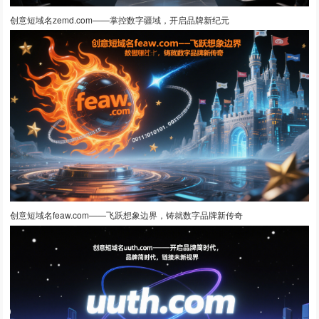
创意短域名zemd.com——掌控数字疆域，开启品牌新纪元
创意短域名feaw.com——飞跃想象边界，铸就数字品牌新传奇