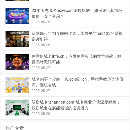
23年历史域名fexw.com深度拆解：如何评估其市场
价值与安全交易？
2025-05-28
从网瘾少年到互联网传奇：李兴平与hao123的草根
逆袭史诗
2025-05-28
创意短域名Infe.cn：点燃创意火花的数字钥匙，解
锁品牌无限可能
2025-05-27
域名购买全攻略：从.com到.cn，手把手教你选注册
商、避坑省钱！
2025-05-27
双拼域名“zhannen.com”域名商业价值深度解析：
双拼域名在展能领域的投资潜力
2025-05-26
热门文章