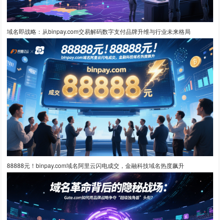
域名即战略：从binpay.com交易解码数字支付品牌升维与行业未来格局
88888元！binpay.com域名阿里云闪电成交，金融科技域名热度飙升