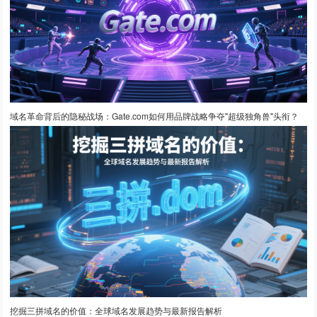
域名革命背后的隐秘战场：Gate.com如何用品牌战略争夺"超级独角兽"头衔？
挖掘三拼域名的价值：全球域名发展趋势与最新报告解析