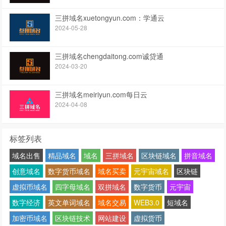
三拼域名xuetongyun.com：学通云
2024-05-28
三拼域名chengdaitong.com诚贷通
2024-03-20
三拼域名meiriyun.com每日云
2024-04-08
标签列表
域名出售
精品域名
域名
三拼域名
区块链域名
拼音域名
创意域名
数字货币域名
域名买卖
元宇宙域名
区块链
虚拟币域名
四字母域名
双拼域名
数字货币
元宇宙
数字经济
英文单词域名
域名交易
WEB3.0
短域名
加密币域名
区块链技术
网站建设
虚拟货币