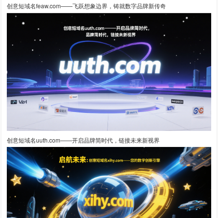
创意短域名feaw.com——飞跃想象边界，铸就数字品牌新传奇
创意短域名uuth.com——开启品牌简时代，链接未来新视界