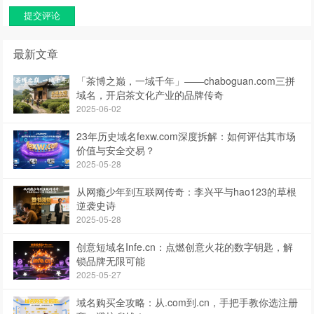
提交评论
最新文章
「茶博之巅，一域千年」——chaboguan.com三拼
域名，开启茶文化产业的品牌传奇
2025-06-02
23年历史域名fexw.com深度拆解：如何评估其市场
价值与安全交易？
2025-05-28
从网瘾少年到互联网传奇：李兴平与hao123的草根
逆袭史诗
2025-05-28
创意短域名Infe.cn：点燃创意火花的数字钥匙，解
锁品牌无限可能
2025-05-27
域名购买全攻略：从.com到.cn，手把手教你选注册