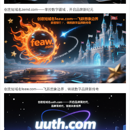
创意短域名zemd.com——掌控数字疆域，开启品牌新纪元
创意短域名feaw.com——飞跃想象边界，铸就数字品牌新传奇