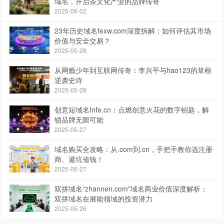
域名，开启茶文化产业的品牌传奇
2025-06-02
23年历史域名fexw.com深度拆解：如何评估其市场
价值与安全交易？
2025-05-28
从网瘾少年到互联网传奇：李兴平与hao123的草根
逆袭史诗
2025-05-28
创意短域名Infe.cn：点燃创意火花的数字钥匙，解
锁品牌无限可能
2025-05-27
域名购买全攻略：从.com到.cn，手把手教你选注册
商、避坑省钱！
2025-05-27
双拼域名“zhannen.com”域名商业价值深度解析：
双拼域名在展能领域的投资潜力
2025-05-26