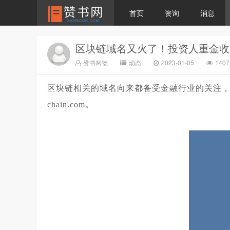
首页
资询
消息
区块链域名又火了！投资人重金收购链
赞书阅物
动态
2023-01-05
140
区块链相关的域名向来都备受金融行业的关注，
chain.com。