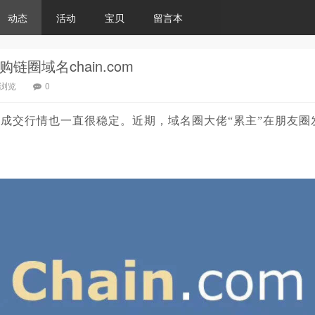
动态
活动
宝贝
留言本
圈域名chain.com
7浏览
0
成交行情也一直很稳定。近期，域名圈大佬“累主”在朋友圈