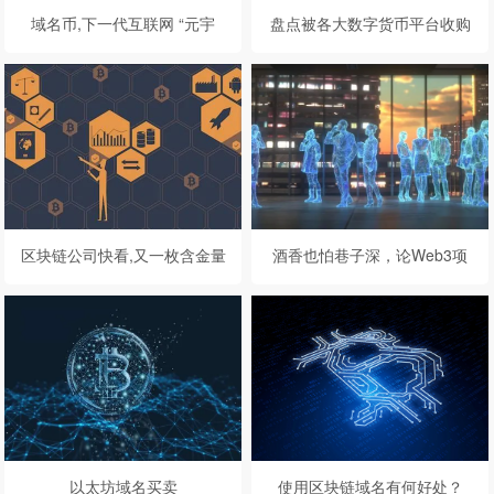
域名币,下一代互联网 “元宇
盘点被各大数字货币平台收购
宙”可能会重塑数字地图
的域名，玩虚拟货币的都不差
钱！
区块链公司快看,又一枚含金量
酒香也怕巷子深，论Web3项
极高的Coin域名交易！
目市场战略的重要性
以太坊域名买卖
使用区块链域名有何好处？