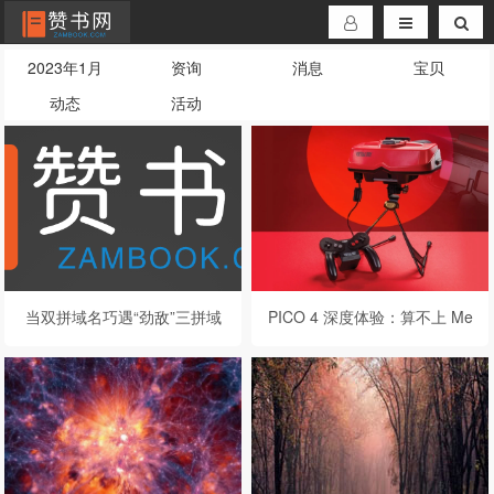
2023年1月
资询
消息
宝贝
动态
活动
当双拼域名巧遇“劲敌”三拼域
PICO 4 深度体验：算不上 Me
名时:域名故事之三拼域名也疯
ta 的劲敌，但我看好它
狂